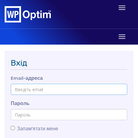
Toggle
navigati
Toggle
navigati
Вхід
Email-адреса
Пароль
Запам'ятати мене