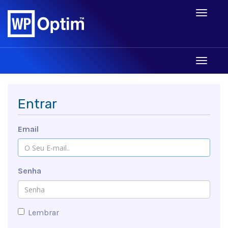
Toggle
navigati
Toggle
navigati
Entrar
Email
Senha
Lembrar