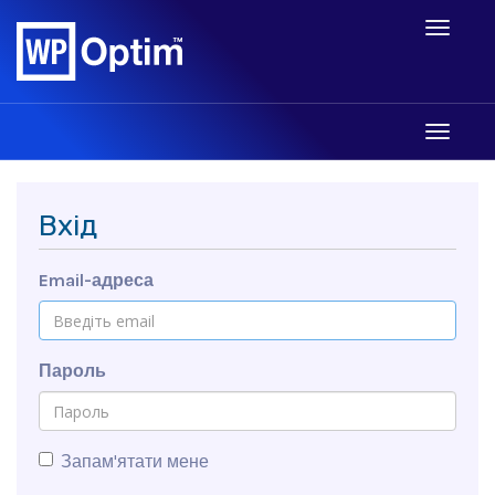
Toggle
navigati
Toggle
navigati
Вхід
Email-адреса
Пароль
Запам'ятати мене