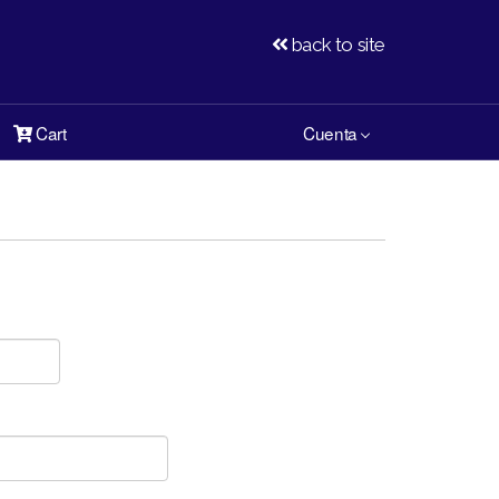
back to site
Cart
Cuenta