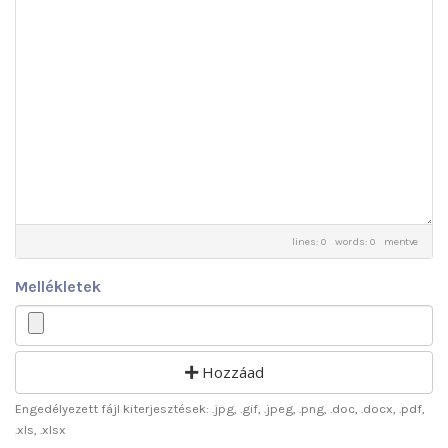
lines: 0 words: 0
mentve
Mellékletek
Hozzáad
Engedélyezett fájl kiterjesztések: .jpg, .gif, .jpeg, .png, .doc, .docx, .pdf,
.xls, .xlsx