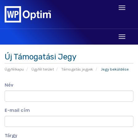
Toggle
navigati
Toggle
navigati
Új Támogatási Jegy
Ügyfélkapu
Ügyfél terület
Támogatás jegyek
Jegy beküldése
Név
E-mail cím
Tárgy